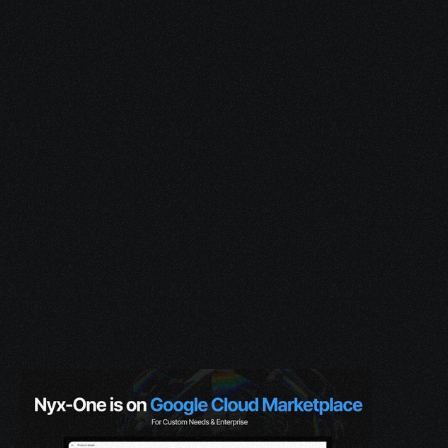
"Build" 
Google Cloud Marketplace