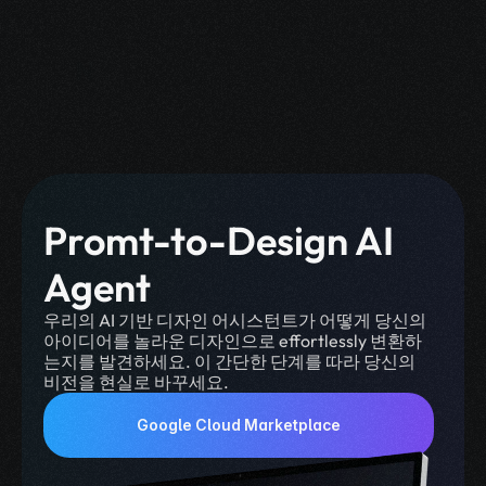
Nyx-One
Promt-to-Design AI 
Agent
우리의 AI 기반 디자인 어시스턴트가 어떻게 당신의 
아이디어를 놀라운 디자인으로 effortlessly 변환하
는지를 발견하세요. 이 간단한 단계를 따라 당신의 
비전을 현실로 바꾸세요.
Google Cloud Marketplace